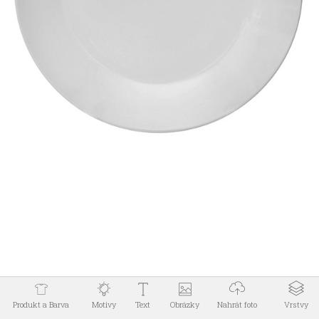
Spravovat Souhlas s
cookies
Abychom poskytli co nejlepší služby, používáme k ukládání a/nebo
přístupu k informacím o zařízení, technologie jako jsou soubory
cookies. Souhlas s těmito technologiemi nám umožní zpracovávat
údaje, jako je chování při procházení nebo jedinečná ID na tomto webu.
Nesouhlas nebo odvolání souhlasu může nepříznivě ovlivnit určité
vlastnosti a funkce.
Příjmout
Odmítnout
Zobrazit předvolby
Zásady používání souborů cookies
Ochrana osobních údajů