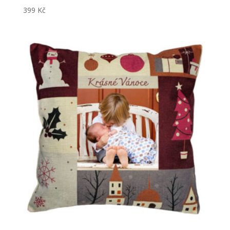
399
Kč