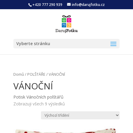
+420 777 290 939
info@darujfotku.cz
Vyberte stránku
Domů
/
POLŠTÁŘE
/ VÁNOČNÍ
VÁNOČNÍ
Potisk Vánočních polštářů
Zobrazuji všech 9 výsledků