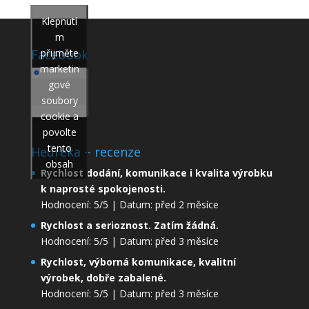
Klepnutí
m
přijměte
Facebook
marketin
gové
soubory
cookie a
povolte
tento
Heureka – recenze
obsah
Rychlost dodání, komunikace i kvalita výrobku
k naprosté spokojenosti.
Hodnocení: 5/5 | Datum: před 2 měsíce
Rychlost a serioznost. Zatím žádná.
Hodnocení: 5/5 | Datum: před 3 měsíce
Rychlost, výborná komunikace, kvalitní
výrobek, dobře zabalené.
Hodnocení: 5/5 | Datum: před 3 měsíce