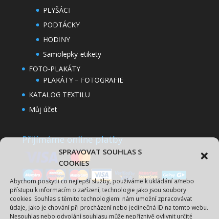
PLYŠÁCI
PODTÁCKY
HODINY
Samolepky-etikety
FOTO-PLAKÁTY
PLAKÁTY – FOTOGRAFIE
KATALOG TEXTILU
Můj účet
Přijímáme online platby
Spravovat Souhlas s
cookies
Abychom poskytli co nejlepší služby, používáme k ukládání a/nebo
přístupu k informacím o zařízení, technologie jako jsou soubory
cookies. Souhlas s těmito technologiemi nám umožní zpracovávat
údaje, jako je chování při procházení nebo jedinečná ID na tomto webu.
Nesouhlas nebo odvolání souhlasu může nepříznivě ovlivnit určité