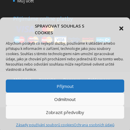
Můj účet
Přijímáme online platby
Spravovat Souhlas s
cookies
Abychom poskytli co nejlepší služby, používáme k ukládání a/nebo
přístupu k informacím o zařízení, technologie jako jsou soubory
cookies. Souhlas s těmito technologiemi nám umožní zpracovávat
údaje, jako je chování při procházení nebo jedinečná ID na tomto webu.
Nesouhlas nebo odvolání souhlasu může nepříznivě ovlivnit určité
vlastnosti a funkce.
Můj účet
Kontakt
Doprava
Reklamace
Příjmout
Obchodní podmínky
Ochrana osobních údajů
Odmítnout
Zásady používání souborů cookies
Zobrazit předvolby
© DarujFotku.cz / vytvořilo
JduOnline
Zásady používání souborů cookies
Ochrana osobních údajů