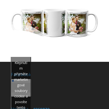
Klepnutí
m
přijměte
Facebook
marketin
gové
soubory
cookie a
povolte
tento
Heureka – recenze