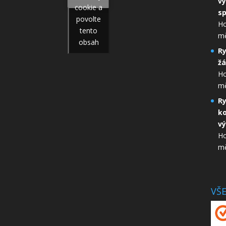
vý
cookie a
sp
povolte
Ho
tento
mě
obsah
Ry
žá
Ho
mě
Ry
ko
vý
Ho
mě
VŠ