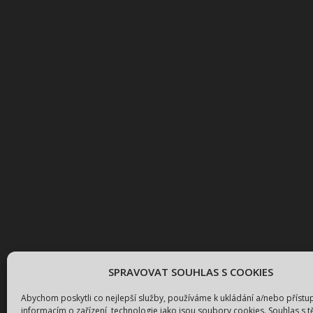
Spravovat Souhlas s cookies
Abychom poskytli co nejlepší služby, používáme k ukládání a/nebo přístu
informacím o zařízení, technologie jako jsou soubory cookies. Souhlas s 