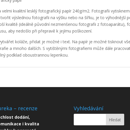
afický papír
velmi kvalitní lesklý fotografický papír 240g/m2. Fotografii vytiskn
vořit výslednou fotografii na výšku nebo na šířku, je to výhodnější p
epší kvalitě (ideálně původní nezmenšenou fotografii z fotoaparátu), f
usu, aby nedošlo při přepravě k jejímu poškození.
ytvářet koláže, přidat je možné i text. Na papír je možné tisknout vše
grafie a mnoho dalších. S vytištěnými fotografiemi může dále pracova
volný podklad oboustrannou lepenkou.
reka – recenze
Vyhledávání
chlost dodání,
munikace i kvalita