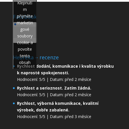
Klepnutí
m
přijměte
Facebook
marketin
gové
soubory
cookie a
povolte
tento
Heureka – recenze
obsah
Rychlost dodání, komunikace i kvalita výrobku
k naprosté spokojenosti.
Hodnocení: 5/5 | Datum: před 2 měsíce
Rychlost a serioznost. Zatím žádná.
Hodnocení: 5/5 | Datum: před 2 měsíce
Rychlost, výborná komunikace, kvalitní
výrobek, dobře zabalené.
Hodnocení: 5/5 | Datum: před 3 měsíce