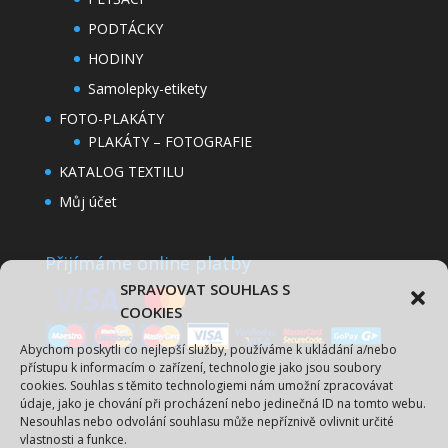
PODTÁCKY
HODINY
Samolepky-etikety
FOTO-PLAKÁTY
PLAKÁTY – FOTOGRAFIE
KATALOG TEXTILU
Můj účet
Přijímáme online platby
Spravovat Souhlas s
cookies
Abychom poskytli co nejlepší služby, používáme k ukládání a/nebo
přístupu k informacím o zařízení, technologie jako jsou soubory
cookies. Souhlas s těmito technologiemi nám umožní zpracovávat
údaje, jako je chování při procházení nebo jedinečná ID na tomto webu.
Nesouhlas nebo odvolání souhlasu může nepříznivě ovlivnit určité
vlastnosti a funkce.