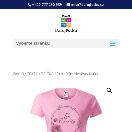
+420 777 290 939
info@darujfotku.cz
Vyberte stránku
Domů
/
TEXTIL
/
TRIČKA
/ Trika Tým Nevěsty Květy